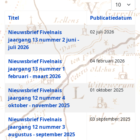
Toon #
Titel
Publicatiedatum
Artikelen
Nieuwsbrief Fivelnais
02 juli 2026
jaargang 13 nummer 2 juni -
juli 2026
Nieuwsbrief Fivelnais
04 februari 2026
jaargang 13 nummer 1
februari - maart 2026
Nieuwsbrief Fivelnais
01 oktober 2025
jaargang 12 nummer 4
oktober - november 2025
Nieuwsbrief Fivelnais
03 september 2025
jaargang 12 nummer 3
augustus - september 2025